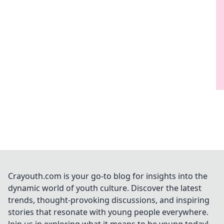
Crayouth.com is your go-to blog for insights into the
dynamic world of youth culture. Discover the latest
trends, thought-provoking discussions, and inspiring
stories that resonate with young people everywhere.