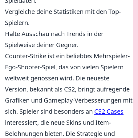
Spieldaten.
Vergleiche deine Statistiken mit den Top-
Spielern.
Halte Ausschau nach Trends in der
Spielweise deiner Gegner.
Counter-Strike ist ein beliebtes Mehrspieler-
Ego-Shooter-Spiel, das von vielen Spielern
weltweit genossen wird. Die neueste
Version, bekannt als CS2, bringt aufregende
Grafiken und Gameplay-Verbesserungen mit
sich. Spieler sind besonders an
CS2 Cases
interessiert, die neue Skins und Item-
Belohnungen bieten. Die Strategie und