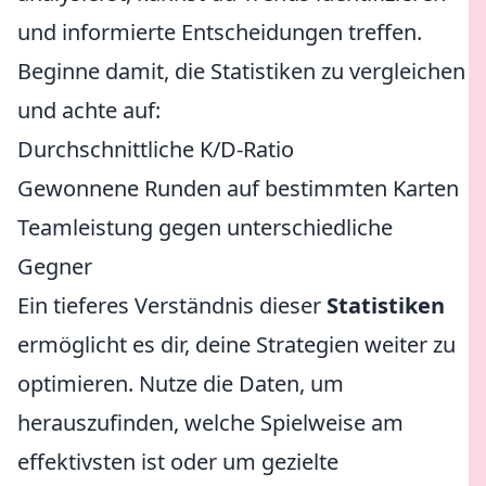
und informierte Entscheidungen treffen.
Beginne damit, die Statistiken zu vergleichen
und achte auf:
Durchschnittliche K/D-Ratio
Gewonnene Runden auf bestimmten Karten
Teamleistung gegen unterschiedliche
Gegner
Ein tieferes Verständnis dieser
Statistiken
ermöglicht es dir, deine Strategien weiter zu
optimieren. Nutze die Daten, um
herauszufinden, welche Spielweise am
effektivsten ist oder um gezielte