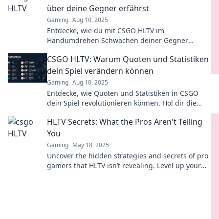
über deine Gegner erfährst
Gaming
Aug 10, 2025
Entdecke, wie du mit CSGO HLTV im
Handumdrehen Schwächen deiner Gegner
aufdeckst und deine Siege maximierst!
CSGO HLTV: Warum Quoten und Statistiken
dein Spiel verändern können
Gaming
Aug 10, 2025
Entdecke, wie Quoten und Statistiken in CSGO
dein Spiel revolutionieren können. Hol dir die
besten Tipps und dominiere deine Gegner!
HLTV Secrets: What the Pros Aren't Telling
You
Gaming
May 18, 2025
Uncover the hidden strategies and secrets of pro
gamers that HLTV isn’t revealing. Level up your
game now!