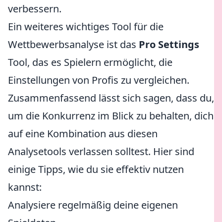
verbessern.
Ein weiteres wichtiges Tool für die
Wettbewerbsanalyse ist das
Pro Settings
Tool, das es Spielern ermöglicht, die
Einstellungen von Profis zu vergleichen.
Zusammenfassend lässt sich sagen, dass du,
um die Konkurrenz im Blick zu behalten, dich
auf eine Kombination aus diesen
Analysetools verlassen solltest. Hier sind
einige Tipps, wie du sie effektiv nutzen
kannst:
Analysiere regelmäßig deine eigenen