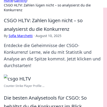
Home
›
Gaming
›
CSGO HLTV: Zahlen lügen nicht – so analysierst du die
Konkurrenz
CSGO HLTV: Zahlen lügen nicht – so
analysierst du die Konkurrenz
By
Sofia Marchetti
·
August 10, 2025
Entdecke die Geheimnisse der CSGO-
Konkurrenz! Lerne, wie du mit Statistik und
Analyse an die Spitze kommst. Jetzt klicken und
durchstarten!
Counter-Strike Player Profile ...
Die besten Analysetools für CSGO: So
behältst du die Konkurrenz im Blick