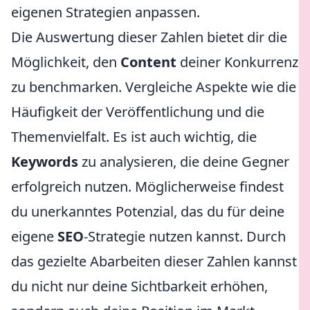
eigenen Strategien anpassen.
Die Auswertung dieser Zahlen bietet dir die
Möglichkeit, den
Content
deiner Konkurrenz
zu benchmarken. Vergleiche Aspekte wie die
Häufigkeit der Veröffentlichung und die
Themenvielfalt. Es ist auch wichtig, die
Keywords
zu analysieren, die deine Gegner
erfolgreich nutzen. Möglicherweise findest
du unerkanntes Potenzial, das du für deine
eigene
SEO
-Strategie nutzen kannst. Durch
das gezielte Abarbeiten dieser Zahlen kannst
du nicht nur deine Sichtbarkeit erhöhen,