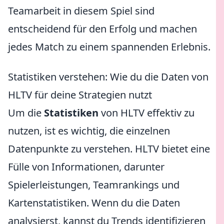
Teamarbeit in diesem Spiel sind
entscheidend für den Erfolg und machen
jedes Match zu einem spannenden Erlebnis.
Statistiken verstehen: Wie du die Daten von
HLTV für deine Strategien nutzt
Um die
Statistiken
von HLTV effektiv zu
nutzen, ist es wichtig, die einzelnen
Datenpunkte zu verstehen. HLTV bietet eine
Fülle von Informationen, darunter
Spielerleistungen, Teamrankings und
Kartenstatistiken. Wenn du die Daten
analysierst, kannst du Trends identifizieren