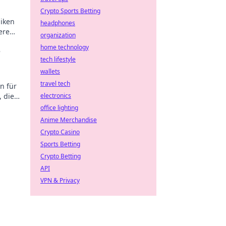
Crypto Sports Betting
iken
headphones
ere
organization
ps!
home technology
e
tech lifestyle
wallets
travel tech
n für
 die
electronics
zt
office lighting
Anime Merchandise
Crypto Casino
Sports Betting
Crypto Betting
API
VPN & Privacy