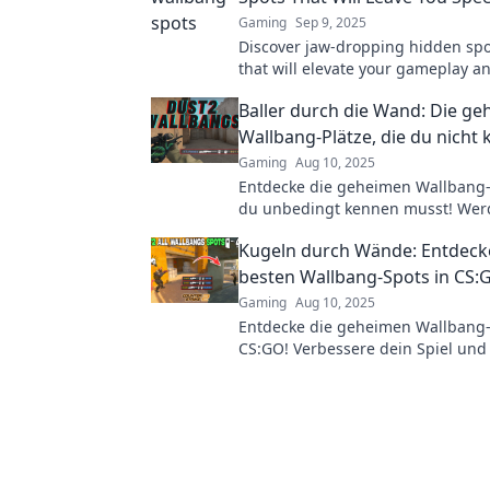
Gaming
Sep 9, 2025
Discover jaw-dropping hidden sp
that will elevate your gameplay a
your opponents speechless. Dive 
Baller durch die Wand: Die g
Wallbang Wonderland now!
Wallbang-Plätze, die du nicht 
Gaming
Aug 10, 2025
Entdecke die geheimen Wallbang-P
du unbedingt kennen musst! We
Baller-Profi und überliste deine G
Kugeln durch Wände: Entdeck
besten Wallbang-Spots in CS:
Gaming
Aug 10, 2025
Entdecke die geheimen Wallbang-
CS:GO! Verbessere dein Spiel und
deine Gegner mit diesen unschla
Taktiken.