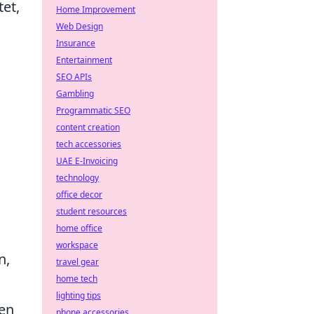
et,
Home Improvement
Web Design
Insurance
Entertainment
SEO APIs
Gambling
Programmatic SEO
content creation
tech accessories
UAE E-Invoicing
technology
office decor
student resources
home office
workspace
n,
travel gear
home tech
lighting tips
nen
phone accessories