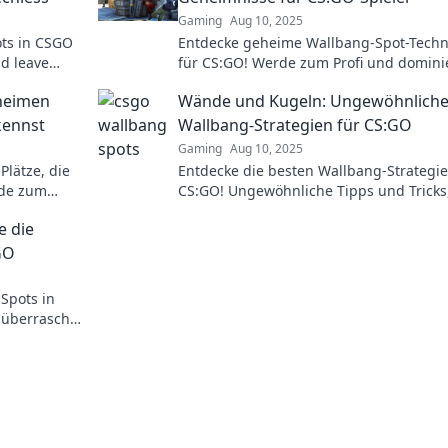
Gaming
Aug 10, 2025
ots in CSGO
Entdecke geheime Wallbang-Spot-Techn
nd leave
für CS:GO! Werde zum Profi und domini
into
das Spiel mit diesen unschlagbaren Tip
eheimen
Wände und Kugeln: Ungewöhnlich
kennst
Wallbang-Strategien für CS:GO
Gaming
Aug 10, 2025
lätze, die
Entdecke die besten Wallbang-Strategie
rde zum
CS:GO! Ungewöhnliche Tipps und Tricks,
egner!
deinen Gegner überraschen werden. Jet
e die
klicken!
GO
Spots in
 überrasche
gbaren