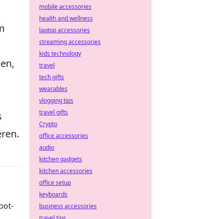
mobile accessories
health and wellness
em
laptop accessories
streaming accessories
kids technology
ßen,
travel
tech gifts
wearables
vlogging tips
travel gifts
s
Crypto
ren.
office accessories
audio
kitchen gadgets
kitchen accessories
office setup
keyboards
pot-
business accessories
travel tips