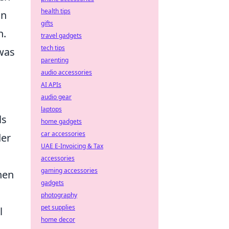
health tips
on
gifts
n.
travel gadgets
tech tips
 was
parenting
audio accessories
AI APIs
audio gear
laptops
ls
home gadgets
car accessories
der
UAE E-Invoicing & Tax
accessories
gaming accessories
nen
gadgets
photography
pet supplies
l
home decor