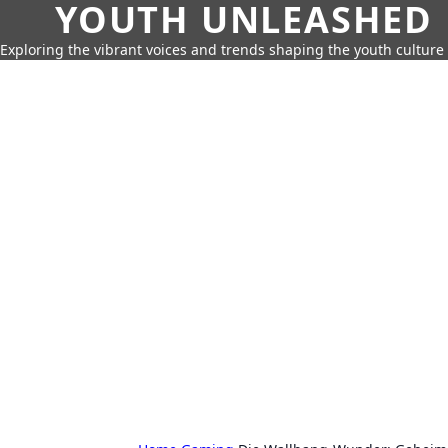
YOUTH UNLEASHED
Exploring the vibrant voices and trends shaping the youth culture 