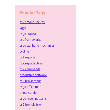
Popular Tags
cs2 smoke lineups
yoga
csgo stattrak
css frameworks
csgo wallbang mechanics
cycling
cs2 esports
cs2 esportal tips
cs2 commands
productive software
cs2 pro settings
csgo office map
photo studio
csgo recoil patterns
cs2 friendly fire