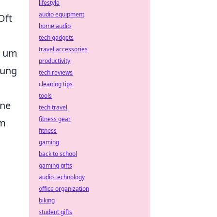
lifestyle
audio equipment
Oft
home audio
tech gadgets
travel accessories
, um
productivity
gung
tech reviews
cleaning tips
tools
ine
tech travel
fitness gear
im
fitness
gaming
back to school
gaming gifts
audio technology
office organization
biking
student gifts