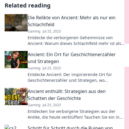
Related reading
Die Relikte von Ancient: Mehr als nur ein
Schlachtfeld
Gaming
Jul 25, 2025
Entdecke die verborgenen Geheimnisse von
Ancient: Warum dieses Schlachtfeld mehr ist als
nur Geschichte – lass dich überraschen!
Ancient: Ein Ort für Geschichtenerzähler
und Strategen
Gaming
Jul 25, 2025
Entdecke Ancient: Der inspirierende Ort für
Geschichtenerzähler und Strategen, wo
spannende Geschichten auf brillante Taktiken
Ancient enthüllt: Strategien aus den
treffen!
Schatten der Geschichte
Gaming
Jul 25, 2025
Entdecken Sie verborgene Strategien aus der
Antike, die heute verblüffen! Tauchen Sie ein in
die Geheimnisse der Geschichte und ihre Lehren.
Schritt für Schritt durch die Ruinen von