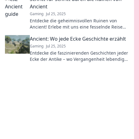
Ancient
Gaming
Jul 25, 2025
Entdecke die geheimnisvollen Ruinen von
Ancient! Erlebe mit uns eine fesselnde Reise
durch Geschichte und verloren geglaubte
Ancient: Wo jede Ecke Geschichte erzählt
Welten.
Gaming
Jul 25, 2025
Entdecke die faszinierenden Geschichten jeder
Ecke der Antike – wo Vergangenheit lebendig
wird und Geheimnisse auf dich warten!