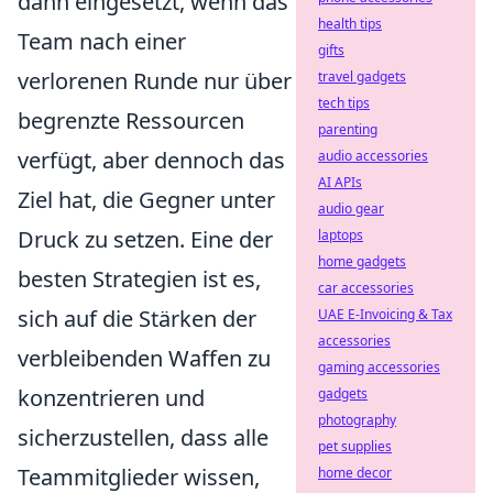
dann eingesetzt, wenn das
health tips
Team nach einer
gifts
verlorenen Runde nur über
travel gadgets
tech tips
begrenzte Ressourcen
parenting
verfügt, aber dennoch das
audio accessories
AI APIs
Ziel hat, die Gegner unter
audio gear
Druck zu setzen. Eine der
laptops
home gadgets
besten Strategien ist es,
car accessories
sich auf die Stärken der
UAE E-Invoicing & Tax
accessories
verbleibenden Waffen zu
gaming accessories
konzentrieren und
gadgets
photography
sicherzustellen, dass alle
pet supplies
Teammitglieder wissen,
home decor