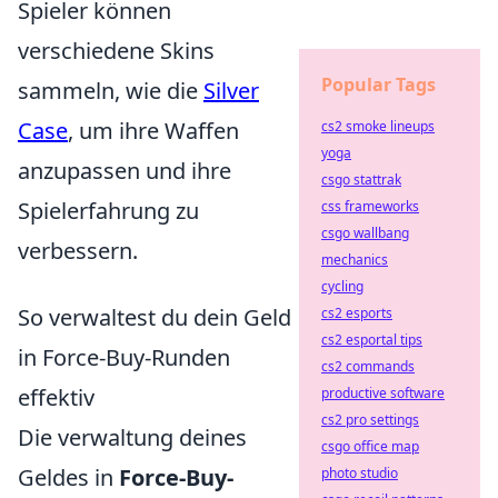
Spieler können
verschiedene Skins
Popular Tags
sammeln, wie die
Silver
Case
, um ihre Waffen
cs2 smoke lineups
yoga
anzupassen und ihre
csgo stattrak
Spielerfahrung zu
css frameworks
csgo wallbang
verbessern.
mechanics
cycling
So verwaltest du dein Geld
cs2 esports
cs2 esportal tips
in Force-Buy-Runden
cs2 commands
effektiv
productive software
cs2 pro settings
Die verwaltung deines
csgo office map
Geldes in
Force-Buy-
photo studio