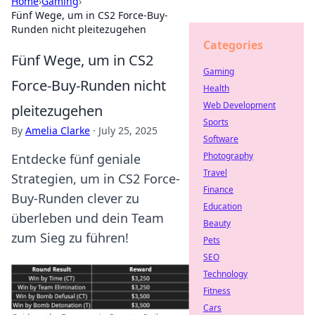
Home
›
Gaming
›
Fünf Wege, um in CS2 Force-Buy-
Runden nicht pleitezugehen
Categories
Fünf Wege, um in CS2
Gaming
Force-Buy-Runden nicht
Health
Web Development
pleitezugehen
Sports
By
Amelia Clarke
·
July 25, 2025
Software
Photography
Entdecke fünf geniale
Travel
Strategien, um in CS2 Force-
Finance
Buy-Runden clever zu
Education
überleben und dein Team
Beauty
zum Sieg zu führen!
Pets
SEO
Technology
Fitness
Cars