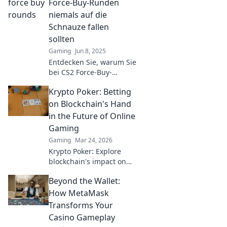
Force-Buy-Runden
niemals auf die
Schnauze fallen
sollten
Gaming
Jun 8, 2025
Entdecken Sie, warum Sie
bei CS2 Force-Buy-
Runden clever handeln
Krypto Poker: Betting
sollten, um nie auf die
Schnauze zu fallen! Tipps
on Blockchain's Hand
für Sie!
in the Future of Online
Gaming
Gaming
Mar 24, 2026
Krypto Poker: Explore
blockchain's impact on
online gaming's future.
Beyond the Wallet:
Discover secure,
transparent, and
How MetaMask
innovative poker. Bet on
Transforms Your
the revolution!
Casino Gameplay