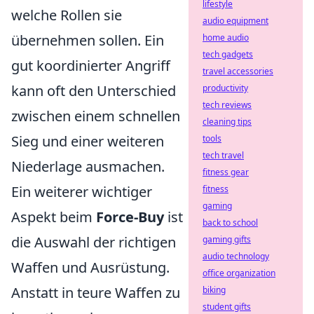
lifestyle
welche Rollen sie
audio equipment
übernehmen sollen. Ein
home audio
tech gadgets
gut koordinierter Angriff
travel accessories
kann oft den Unterschied
productivity
tech reviews
zwischen einem schnellen
cleaning tips
Sieg und einer weiteren
tools
tech travel
Niederlage ausmachen.
fitness gear
Ein weiterer wichtiger
fitness
gaming
Aspekt beim
Force-Buy
ist
back to school
die Auswahl der richtigen
gaming gifts
audio technology
Waffen und Ausrüstung.
office organization
Anstatt in teure Waffen zu
biking
student gifts