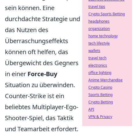
sein können. Eine
travel tips
Crypto Sports Betting
durchdachte Strategie und
headphones
das Nutzen des
organization
home technology
Überraschungseffekts
tech lifestyle
können oft helfen, das
wallets
travel tech
Übergewicht des Gegners
electronics
in einer
Force-Buy
office lighting
Anime Merchandise
Situation zu überwinden.
Crypto Casino
Counter-Strike ist ein
Sports Betting
Crypto Betting
beliebtes Multiplayer-Ego-
API
Shooter-Spiel, das Taktik
VPN & Privacy
und Teamarbeit erfordert.