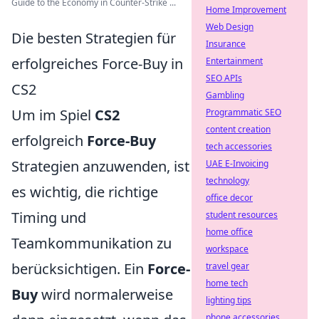
Guide to the Economy in Counter-Strike ...
Home Improvement
Web Design
Die besten Strategien für
Insurance
erfolgreiches Force-Buy in
Entertainment
SEO APIs
CS2
Gambling
Um im Spiel
CS2
Programmatic SEO
content creation
erfolgreich
Force-Buy
tech accessories
Strategien anzuwenden, ist
UAE E-Invoicing
technology
es wichtig, die richtige
office decor
Timing und
student resources
home office
Teamkommunikation zu
workspace
berücksichtigen. Ein
Force-
travel gear
home tech
Buy
wird normalerweise
lighting tips
phone accessories