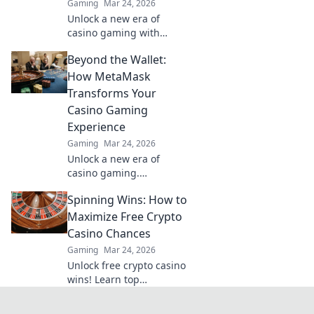
Gaming
Mar 24, 2026
Unlock a new era of
casino gaming with
MetaMask. Discover
Beyond the Wallet:
seamless, secure crypto
transactions and
How MetaMask
enhanced gameplay.
Transforms Your
Casino Gaming
Experience
Gaming
Mar 24, 2026
Unlock a new era of
casino gaming.
MetaMask elevates your
Spinning Wins: How to
experience with secure,
seamless Web3
Maximize Free Crypto
transactions. Play smart,
Casino Chances
play beyond.
Gaming
Mar 24, 2026
Unlock free crypto casino
wins! Learn top
strategies to maximize
your chances and spin