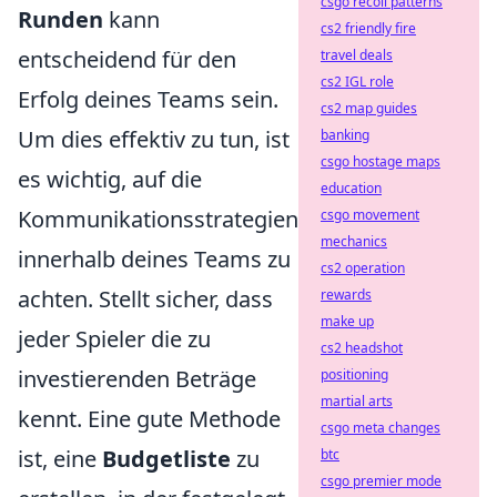
csgo recoil patterns
Runden
kann
cs2 friendly fire
entscheidend für den
travel deals
cs2 IGL role
Erfolg deines Teams sein.
cs2 map guides
Um dies effektiv zu tun, ist
banking
csgo hostage maps
es wichtig, auf die
education
Kommunikationsstrategien
csgo movement
mechanics
innerhalb deines Teams zu
cs2 operation
achten. Stellt sicher, dass
rewards
make up
jeder Spieler die zu
cs2 headshot
investierenden Beträge
positioning
martial arts
kennt. Eine gute Methode
csgo meta changes
ist, eine
Budgetliste
zu
btc
csgo premier mode