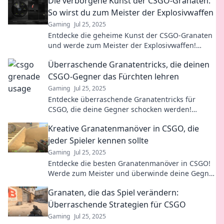
Die verborgene Kunst der CSGO-Granaten:
So wirst du zum Meister der Explosivwaffen
Gaming
Jul 25, 2025
Entdecke die geheime Kunst der CSGO-Granaten
und werde zum Meister der Explosivwaffen!
Tipps und Tricks für explosive Siege!
Überraschende Granatentricks, die deinen
CSGO-Gegner das Fürchten lehren
Gaming
Jul 25, 2025
Entdecke überraschende Granatentricks für
CSGO, die deine Gegner schocken werden!
Meistere das Spiel und dominiere das
Kreative Granatenmanöver in CSGO, die
Schlachtfeld!
jeder Spieler kennen sollte
Gaming
Jul 25, 2025
Entdecke die besten Granatenmanöver in CSGO!
Werde zum Meister und überwinde deine Gegner
mit kreativen Techniken, die jeder Spieler kennen
Granaten, die das Spiel verändern:
muss!
Überraschende Strategien für CSGO
Gaming
Jul 25, 2025