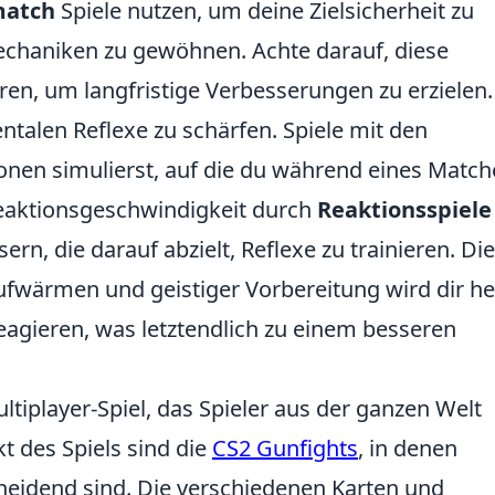
match
Spiele nutzen, um deine Zielsicherheit zu
mechaniken zu gewöhnen. Achte darauf, diese
n, um langfristige Verbesserungen zu erzielen.
entalen Reflexe zu schärfen. Spiele mit den
ionen simulierst, auf die du während eines Match
Reaktionsgeschwindigkeit durch
Reaktionsspiele
ern, die darauf abzielt, Reflexe zu trainieren. Die
fwärmen und geistiger Vorbereitung wird dir he
reagieren, was letztendlich zu einem besseren
ultiplayer-Spiel, das Spieler aus der ganzen Welt
t des Spiels sind die
CS2 Gunfights
, in denen
cheidend sind. Die verschiedenen Karten und