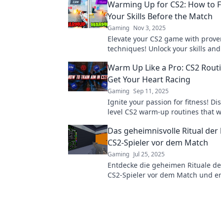
Warming Up for CS2: How to F
Your Skills Before the Match
Gaming
Nov 3, 2025
Elevate your CS2 game with prov
techniques! Unlock your skills an
the competition before your match
Warm Up Like a Pro: CS2 Routin
Get Your Heart Racing
Gaming
Sep 11, 2025
Ignite your passion for fitness! Di
level CS2 warm-up routines that wi
your heart rate and boost your p
Das geheimnisvolle Ritual der
CS2-Spieler vor dem Match
Gaming
Jul 25, 2025
Entdecke die geheimen Rituale de
CS2-Spieler vor dem Match und er
sie sich auf den ultimativen Sieg 