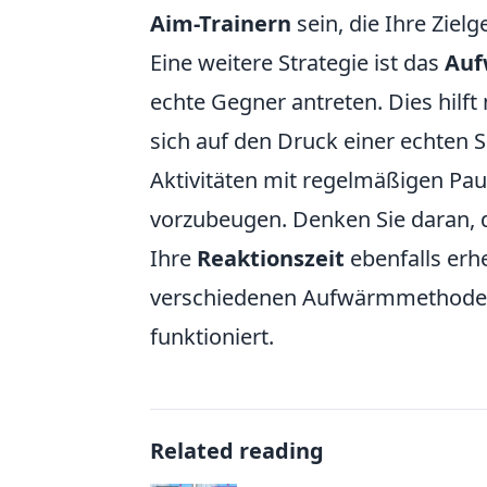
Aim-Trainern
sein, die Ihre Ziel
Eine weitere Strategie ist das
Auf
echte Gegner antreten. Dies hilft 
sich auf den Druck einer echten S
Aktivitäten mit regelmäßigen P
vorzubeugen. Denken Sie daran, d
Ihre
Reaktionszeit
ebenfalls erh
verschiedenen Aufwärmmethoden,
funktioniert.
Related reading