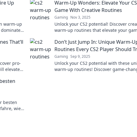
ire Up
Warm-Up Wonders: Elevate Your C
Game With Creative Routines
Gaming
Nov 3, 2025
en warm-up
Unlock your CS2 potential! Discover crea
d dominate
warm-up routines that elevate your ga
 starts!
boost your skills. Don't miss out on thes
es That’ll
Don’t Just Jump In: Unique Warm-U
game-changers!
Routines Every CS2 Player Should T
Gaming
Sep 9, 2025
scover pro-
Unlock your CS2 potential with these u
ll elevate
warm-up routines! Discover game-chan
erformance.
techniques to elevate your play and do
 besten
the competition.
r besten
fahre, wie
vorbereiten!