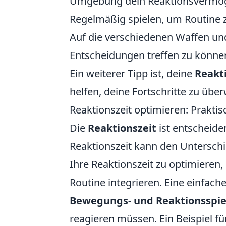
Umgebung dein Reaktionsvermögen
Regelmäßig spielen, um Routine z
Auf die verschiedenen Waffen un
Entscheidungen treffen zu könne
Ein weiterer Tipp ist, deine
Reakt
helfen, deine Fortschritte zu üb
Reaktionszeit optimieren: Prakti
Die
Reaktionszeit
ist entscheiden
Reaktionszeit kann den Untersch
Ihre Reaktionszeit zu optimieren,
Routine integrieren. Eine einfache
Bewegungs- und Reaktionsspie
reagieren müssen. Ein Beispiel f