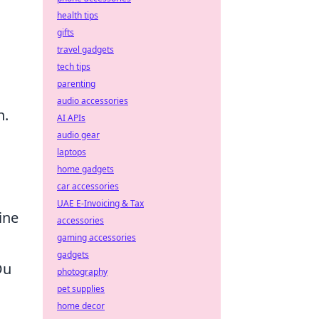
health tips
gifts
travel gadgets
tech tips
parenting
audio accessories
n.
AI APIs
audio gear
laptops
home gadgets
car accessories
UAE E-Invoicing & Tax
ine
accessories
gaming accessories
gadgets
Du
photography
pet supplies
home decor