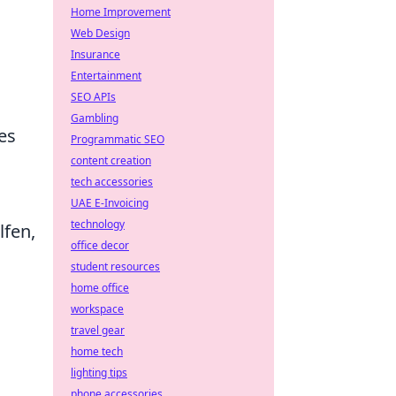
Home Improvement
Web Design
Insurance
Entertainment
SEO APIs
Gambling
es
Programmatic SEO
content creation
tech accessories
UAE E-Invoicing
technology
lfen,
office decor
student resources
home office
workspace
travel gear
home tech
lighting tips
phone accessories