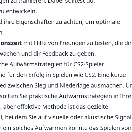
 zu trainieren. Dabei solltest du:
u entwickeln.
d ihre Eigenschaften zu achten, um optimale
n.
ionszeit
mit Hilfe von Freunden zu testen, die dir
erwachen und dir Feedback zu geben.
sche Aufwärmstrategien für CS2-Spieler
d für den Erfolg in Spielen wie CS2. Eine kurze
ied zwischen Sieg und Niederlage ausmachen. 
 sollten Sie praktische Aufwärmstrategien in Ihre
, aber effektive Methode ist das gezielte
l
, bei dem Sie auf visuelle oder akustische Signal
ür ein solches Aufwärmen könnte das Spielen von