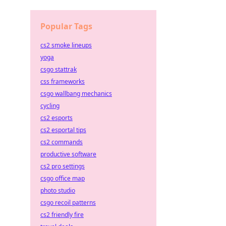
Popular Tags
cs2 smoke lineups
yoga
csgo stattrak
css frameworks
csgo wallbang mechanics
cycling
cs2 esports
cs2 esportal tips
cs2 commands
productive software
cs2 pro settings
csgo office map
photo studio
csgo recoil patterns
cs2 friendly fire