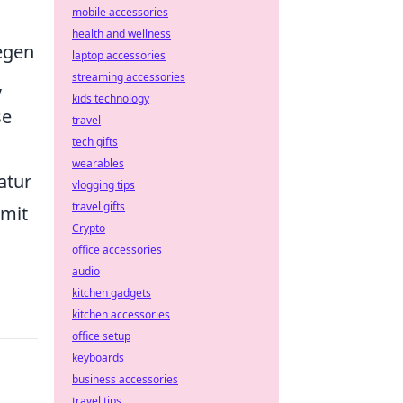
mobile accessories
health and wellness
gegen
laptop accessories
streaming accessories
,
kids technology
se
travel
tech gifts
wearables
atur
vlogging tips
travel gifts
 mit
Crypto
office accessories
audio
kitchen gadgets
kitchen accessories
office setup
keyboards
business accessories
travel tips