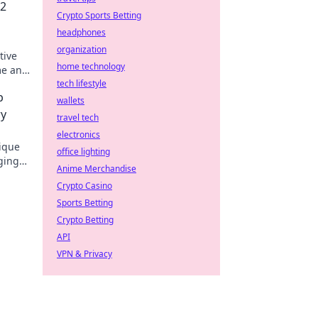
S2
Crypto Sports Betting
headphones
organization
tive
home technology
me and
e
tech lifestyle
p
wallets
ry
travel tech
electronics
nique
office lighting
ging
Anime Merchandise
minate
Crypto Casino
Sports Betting
Crypto Betting
API
VPN & Privacy