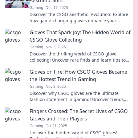
Aesthetic Shift
Gaming
Dec 17, 2025
Discover the CSGO aesthetic revolution! Explore
how game-changing gloves enhance your
gameplay and style—level up your gaming look
Gloves That Spark Joy: The Hidden World of
today!
CSGO Glove Collecting
Gaming
Nov 3, 2025
Discover the thrilling world of CSGO glove
collecting! Uncover rare finds and learn tips to
spark joy in your inventory today!
Gloves on Fire: How CSGO Gloves Became
the Hottest Trend in Gaming
Gaming
Nov 3, 2025
Discover why CSGO gloves are the ultimate
fashion statement in gaming! Uncover trends,
prices, and why everyone’s talking about them
Fingers Crossed: The Secret Lives of CSGO
now!
Gloves and Their Players
Gaming
Oct 21, 2025
Uncover the hidden world of CSGO gloves!