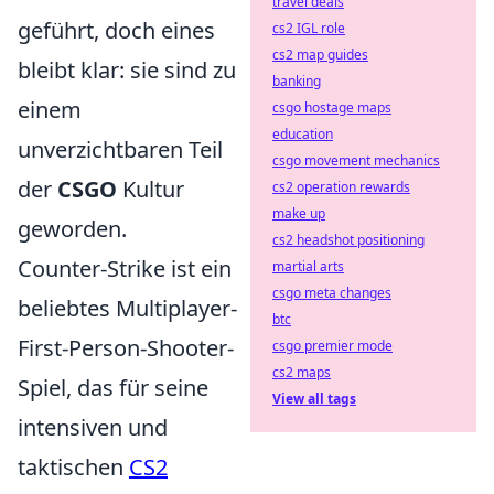
travel deals
geführt, doch eines
cs2 IGL role
cs2 map guides
bleibt klar: sie sind zu
banking
einem
csgo hostage maps
education
unverzichtbaren Teil
csgo movement mechanics
der
CSGO
Kultur
cs2 operation rewards
make up
geworden.
cs2 headshot positioning
Counter-Strike ist ein
martial arts
csgo meta changes
beliebtes Multiplayer-
btc
First-Person-Shooter-
csgo premier mode
cs2 maps
Spiel, das für seine
View all tags
intensiven und
taktischen
CS2