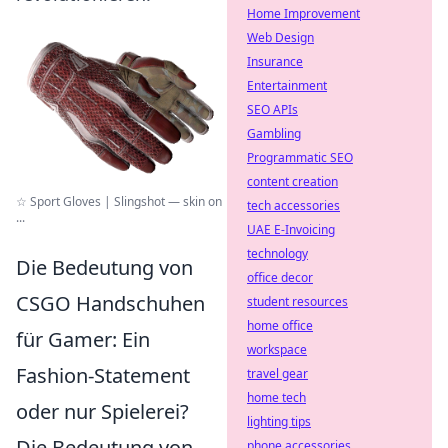
Home Improvement
Web Design
Insurance
Entertainment
SEO APIs
Gambling
Programmatic SEO
content creation
☆ Sport Gloves | Slingshot — skin on
tech accessories
...
UAE E-Invoicing
technology
Die Bedeutung von
office decor
CSGO Handschuhen
student resources
home office
für Gamer: Ein
workspace
Fashion-Statement
travel gear
home tech
oder nur Spielerei?
lighting tips
Die Bedeutung von
phone accessories