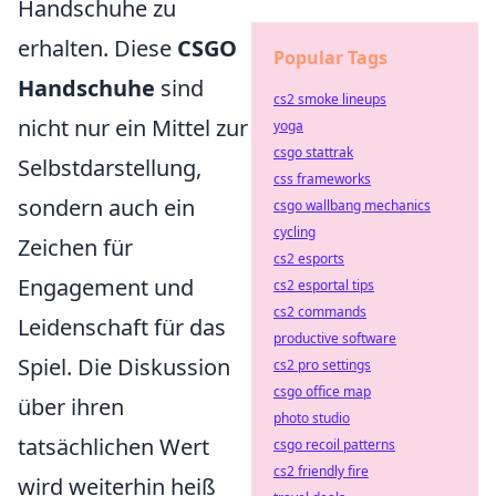
Handschuhe zu
erhalten. Diese
CSGO
Popular Tags
Handschuhe
sind
cs2 smoke lineups
nicht nur ein Mittel zur
yoga
csgo stattrak
Selbstdarstellung,
css frameworks
sondern auch ein
csgo wallbang mechanics
cycling
Zeichen für
cs2 esports
Engagement und
cs2 esportal tips
cs2 commands
Leidenschaft für das
productive software
Spiel. Die Diskussion
cs2 pro settings
csgo office map
über ihren
photo studio
tatsächlichen Wert
csgo recoil patterns
cs2 friendly fire
wird weiterhin heiß