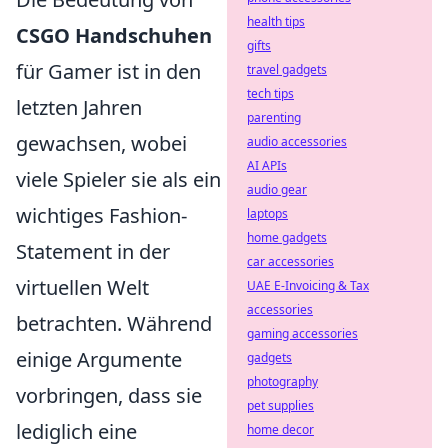
health tips
CSGO Handschuhen
gifts
für Gamer ist in den
travel gadgets
tech tips
letzten Jahren
parenting
gewachsen, wobei
audio accessories
AI APIs
viele Spieler sie als ein
audio gear
wichtiges Fashion-
laptops
home gadgets
Statement in der
car accessories
virtuellen Welt
UAE E-Invoicing & Tax
accessories
betrachten. Während
gaming accessories
einige Argumente
gadgets
photography
vorbringen, dass sie
pet supplies
lediglich eine
home decor