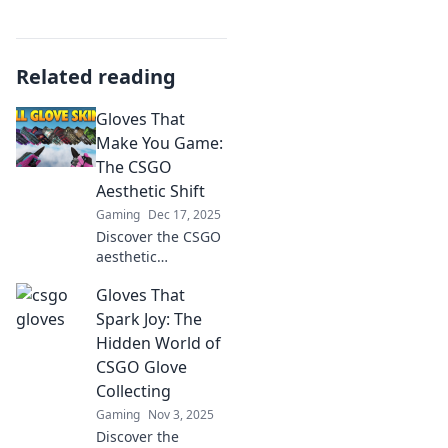
Related reading
Gloves That
Make You Game:
The CSGO
Aesthetic Shift
Gaming
Dec 17, 2025
Discover the CSGO
aesthetic
revolution! Explore
Gloves That
how game-
changing gloves
Spark Joy: The
enhance your
Hidden World of
gameplay and style
CSGO Glove
—level up your
Collecting
gaming look today!
Gaming
Nov 3, 2025
Discover the