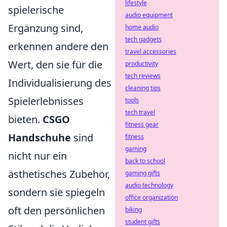
lifestyle
spielerische
audio equipment
Ergänzung sind,
home audio
tech gadgets
erkennen andere den
travel accessories
Wert, den sie für die
productivity
tech reviews
Individualisierung des
cleaning tips
Spielerlebnisses
tools
tech travel
bieten.
CSGO
fitness gear
Handschuhe
sind
fitness
gaming
nicht nur ein
back to school
ästhetisches Zubehör,
gaming gifts
audio technology
sondern sie spiegeln
office organization
oft den persönlichen
biking
student gifts