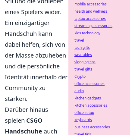
Stil und die Vorlieben
mobile accessories
eines Spielers wider.
health and wellness
laptop accessories
Ein einzigartiger
streaming accessories
Handschuh kann
kids technology
travel
dabei helfen, sich von
tech gifts
der Masse abzuheben
wearables
vlogging tips
und die persönliche
travel gifts
Identität innerhalb der
Crypto
office accessories
Community zu
audio
stärken.
kitchen gadgets
kitchen accessories
Darüber hinaus
office setup
spielen
CSGO
keyboards
business accessories
Handschuhe
auch
travel tips