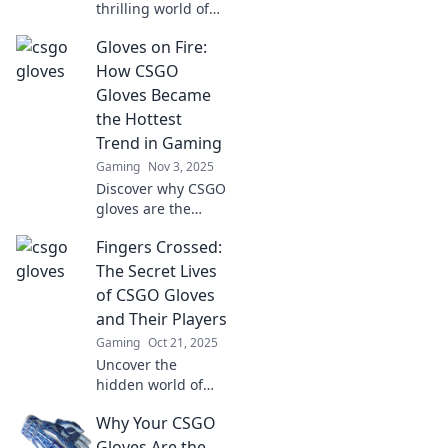
thrilling world of
CSGO glove
Gloves on Fire:
collecting! Uncover
rare finds and
How CSGO
learn tips to spark
Gloves Became
joy in your
the Hottest
inventory today!
Trend in Gaming
Gaming
Nov 3, 2025
Discover why CSGO
gloves are the
ultimate fashion
Fingers Crossed:
statement in
gaming! Uncover
The Secret Lives
trends, prices, and
of CSGO Gloves
why everyone’s
and Their Players
talking about them
Gaming
Oct 21, 2025
now!
Uncover the
hidden world of
CSGO gloves!
Why Your CSGO
Explore how these
digital accessories
Gloves Are the