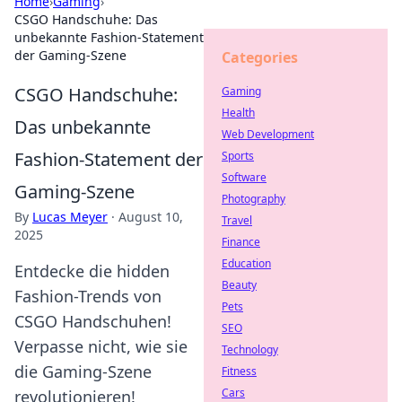
Home
›
Gaming
›
CSGO Handschuhe: Das
unbekannte Fashion-Statement
der Gaming-Szene
Categories
CSGO Handschuhe:
Gaming
Health
Das unbekannte
Web Development
Fashion-Statement der
Sports
Software
Gaming-Szene
Photography
By
Lucas Meyer
·
August 10,
Travel
2025
Finance
Education
Entdecke die hidden
Beauty
Fashion-Trends von
Pets
CSGO Handschuhen!
SEO
Verpasse nicht, wie sie
Technology
die Gaming-Szene
Fitness
Cars
revolutionieren!