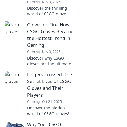
Gaming
Nov 3, 2025
Discover the thrilling
world of CSGO glove
collecting! Uncover rare
Gloves on Fire: How
finds and learn tips to
spark joy in your
CSGO Gloves Became
inventory today!
the Hottest Trend in
Gaming
Gaming
Nov 3, 2025
Discover why CSGO
gloves are the ultimate
fashion statement in
Fingers Crossed: The
gaming! Uncover
trends, prices, and why
Secret Lives of CSGO
everyone’s talking about
Gloves and Their
them now!
Players
Gaming
Oct 21, 2025
Uncover the hidden
world of CSGO gloves!
Explore how these
Why Your CSGO
digital accessories