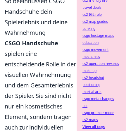
So beeinflussen CSGO
cs2 friendly fire
travel deals
Handschuhe dein
cs2 IGL role
Spielerlebnis und deine
cs2 map guides
banking
Wahrnehmung
csgo hostage maps
CSGO Handschuhe
education
csgo movement
spielen eine
mechanics
entscheidende Rolle in der
cs2 operation rewards
make up
visuellen Wahrnehmung
cs2 headshot
und dem Gesamterlebnis
positioning
martial arts
der Spieler. Sie sind nicht
csgo meta changes
nur ein kosmetisches
btc
csgo premier mode
Element, sondern tragen
cs2 maps
auch zur individuellen
View all tags