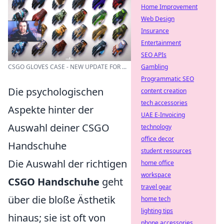
Home Improvement
Web Design
Insurance
Entertainment
SEO APIs
Gambling
CSGO GLOVES CASE - NEW UPDATE FOR ...
Programmatic SEO
Die psychologischen
content creation
tech accessories
Aspekte hinter der
UAE E-Invoicing
Auswahl deiner CSGO
technology
office decor
Handschuhe
student resources
Die Auswahl der richtigen
home office
workspace
CSGO Handschuhe
geht
travel gear
über die bloße Ästhetik
home tech
lighting tips
hinaus; sie ist oft von
phone accessories