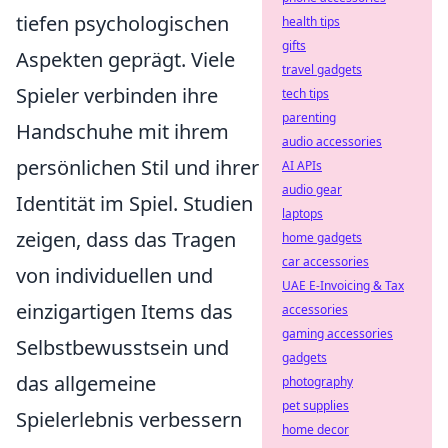
tiefen psychologischen
health tips
gifts
Aspekten geprägt. Viele
travel gadgets
Spieler verbinden ihre
tech tips
parenting
Handschuhe mit ihrem
audio accessories
persönlichen Stil und ihrer
AI APIs
audio gear
Identität im Spiel. Studien
laptops
zeigen, dass das Tragen
home gadgets
car accessories
von individuellen und
UAE E-Invoicing & Tax
einzigartigen Items das
accessories
gaming accessories
Selbstbewusstsein und
gadgets
das allgemeine
photography
pet supplies
Spielerlebnis verbessern
home decor