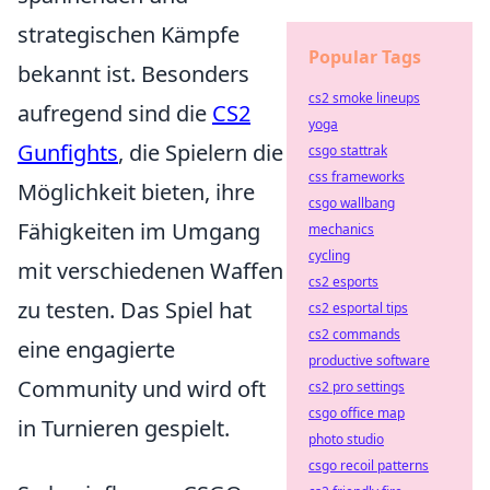
strategischen Kämpfe
Popular Tags
bekannt ist. Besonders
cs2 smoke lineups
aufregend sind die
CS2
yoga
Gunfights
, die Spielern die
csgo stattrak
css frameworks
Möglichkeit bieten, ihre
csgo wallbang
Fähigkeiten im Umgang
mechanics
cycling
mit verschiedenen Waffen
cs2 esports
zu testen. Das Spiel hat
cs2 esportal tips
cs2 commands
eine engagierte
productive software
Community und wird oft
cs2 pro settings
csgo office map
in Turnieren gespielt.
photo studio
csgo recoil patterns