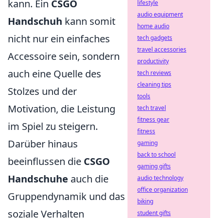
kann. Ein
CSGO
lifestyle
audio equipment
Handschuh
kann somit
home audio
nicht nur ein einfaches
tech gadgets
travel accessories
Accessoire sein, sondern
productivity
auch eine Quelle des
tech reviews
cleaning tips
Stolzes und der
tools
Motivation, die Leistung
tech travel
fitness gear
im Spiel zu steigern.
fitness
Darüber hinaus
gaming
back to school
beeinflussen die
CSGO
gaming gifts
Handschuhe
auch die
audio technology
office organization
Gruppendynamik und das
biking
soziale Verhalten
student gifts