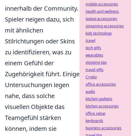
mobile accessories
innerhalb der Community.
health and wellness
Spieler neigen dazu, sich
laptop accessories
streaming accessories
mit ähnlichen
kids technology
Stilrichtungen oder Skins
travel
tech gifts
zu identifizieren, was zu
wearables
einem Gefühl der
vlogging tips
travel gifts
Zugehörigkeit führt. Einige
Crypto
Untersuchungen legen
office accessories
audio
nahe, dass solche
kitchen gadgets
visuellen Objekte das
kitchen accessories
office setup
Teamgefühl stärken
keyboards
können, indem sie
business accessories
travel tips