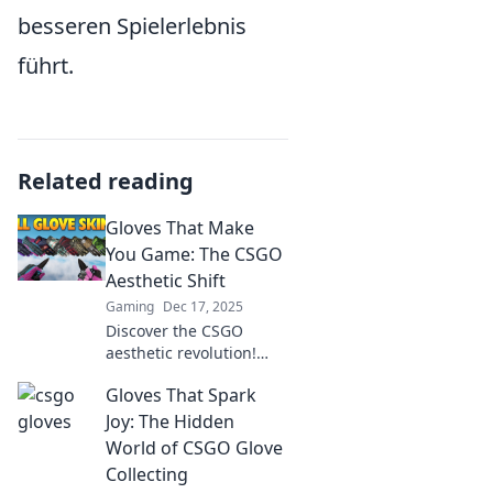
besseren Spielerlebnis
führt.
Related reading
Gloves That Make
You Game: The CSGO
Aesthetic Shift
Gaming
Dec 17, 2025
Discover the CSGO
aesthetic revolution!
Explore how game-
Gloves That Spark
changing gloves
enhance your gameplay
Joy: The Hidden
and style—level up your
World of CSGO Glove
gaming look today!
Collecting