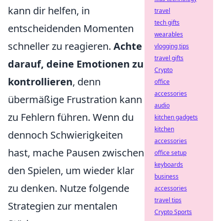
kann dir helfen, in
travel
tech gifts
entscheidenden Momenten
wearables
schneller zu reagieren.
Achte
vlogging tips
travel gifts
darauf, deine Emotionen zu
Crypto
kontrollieren
, denn
office
accessories
übermäßige Frustration kann
audio
zu Fehlern führen. Wenn du
kitchen gadgets
kitchen
dennoch Schwierigkeiten
accessories
hast, mache Pausen zwischen
office setup
keyboards
den Spielen, um wieder klar
business
zu denken. Nutze folgende
accessories
travel tips
Strategien zur mentalen
Crypto Sports