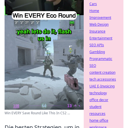
Cars
Home
Improvement
Web Design
Insurance
Entertainment
SEO APIs
Gambling
Programmatic
SEO
content creation
tech accessories
UAE E-Invoicing
technology
office decor
student
Win EVERY Save Round Like This In CS2 ...
resources
home office
Die besten Strategien, um in
workspace