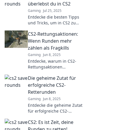
never before.
überlebst du in CS2
Gaming
Jul 25, 2025
Entdecke die besten Tipps
und Tricks, um in CS2 zu
überleben! Runde für Runde
CS2-Rettungsaktionen:
meisterst du das Spiel und
wirst zum Profi!
Wenn Runden mehr
zählen als Fragkills
Gaming
Jun 8, 2025
Entdecke, warum in CS2-
Rettungsaktionen
Teamarbeit wichtiger ist als
Die geheime Zutat für
Kills! Lerne Strategien, die
den Unterschied machen.
erfolgreiche CS2-
Retterunden
Gaming
Jun 8, 2025
Entdecke die geheime Zutat
für erfolgreiche CS2-
Retterunden und
CS2: Es ist Zeit, deine
katapultiere dein Team zum
Sieg! Lass dir diesen Game-
Runden zu retten!