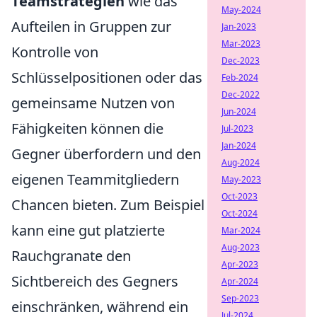
Teamstrategien
wie das
May-2024
Aufteilen in Gruppen zur
Jan-2023
Mar-2023
Kontrolle von
Dec-2023
Schlüsselpositionen oder das
Feb-2024
Dec-2022
gemeinsame Nutzen von
Jun-2024
Fähigkeiten können die
Jul-2023
Jan-2024
Gegner überfordern und den
Aug-2024
eigenen Teammitgliedern
May-2023
Oct-2023
Chancen bieten. Zum Beispiel
Oct-2024
kann eine gut platzierte
Mar-2024
Aug-2023
Rauchgranate den
Apr-2023
Sichtbereich des Gegners
Apr-2024
Sep-2023
einschränken, während ein
Jul-2024