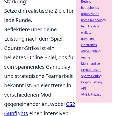
Stärkung:
Betting
headphones
Setze dir realistische Ziele für
organization
jede Runde.
home technology
tech lifestyle
Reflektiere über deine
wallets
Leistung nach dem Spiel.
travel tech
electronics
Counter-Strike ist ein
office lighting
beliebtes Online-Spiel, das für
Anime
Merchandise
sein spannendes Gameplay
Crypto Casino
und strategische Teamarbeit
Sports Betting
Crypto Betting
bekannt ist. Spieler treten in
API
verschiedenen Modi
VPN & Privacy
gegeneinander an, wobei
CS2
Gunfights
einen intensiven