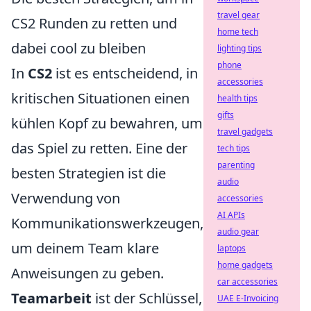
travel gear
CS2 Runden zu retten und
home tech
dabei cool zu bleiben
lighting tips
phone
In
CS2
ist es entscheidend, in
accessories
kritischen Situationen einen
health tips
gifts
kühlen Kopf zu bewahren, um
travel gadgets
das Spiel zu retten. Eine der
tech tips
parenting
besten Strategien ist die
audio
Verwendung von
accessories
AI APIs
Kommunikationswerkzeugen,
audio gear
um deinem Team klare
laptops
home gadgets
Anweisungen zu geben.
car accessories
Teamarbeit
ist der Schlüssel,
UAE E-Invoicing