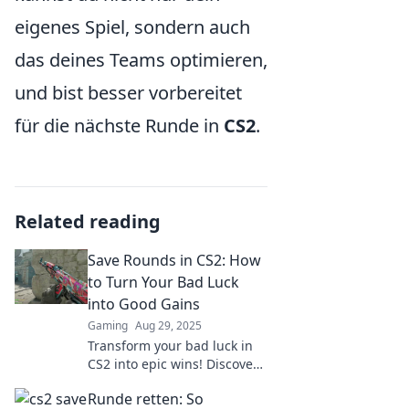
eigenes Spiel, sondern auch
das deines Teams optimieren,
und bist besser vorbereitet
für die nächste Runde in
CS2
.
Related reading
Save Rounds in CS2: How
to Turn Your Bad Luck
into Good Gains
Gaming
Aug 29, 2025
Transform your bad luck in
CS2 into epic wins! Discover
tips to save rounds and
Runde retten: So
dominate the game like