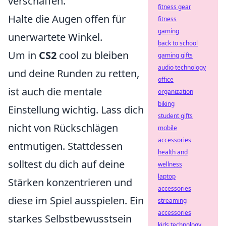
verschaffen.
fitness gear
Halte die Augen offen für
fitness
gaming
unerwartete Winkel.
back to school
Um in
CS2
cool zu bleiben
gaming gifts
audio technology
und deine Runden zu retten,
office
ist auch die mentale
organization
biking
Einstellung wichtig. Lass dich
student gifts
nicht von Rückschlägen
mobile
accessories
entmutigen. Stattdessen
health and
solltest du dich auf deine
wellness
laptop
Stärken konzentrieren und
accessories
diese im Spiel ausspielen. Ein
streaming
accessories
starkes Selbstbewusstsein
kids technology