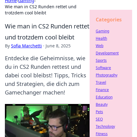
Home
›
Gaming
›
Wie man in CS2 Runden rettet und
trotzdem cool bleibt
Categories
Wie man in CS2 Runden rettet
Gaming
und trotzdem cool bleibt
Health
By
Sofia Marchetti
·
June 8, 2025
Web
Development
Entdecke die Geheimnisse, wie
Sports
du in CS2 Runden rettest und
Software
dabei cool bleibst! Tipps, Tricks
Photography
Travel
und Strategien, die dich zum
Finance
Gamechanger machen!
Education
Beauty
Pets
SEO
Technology
Fitness