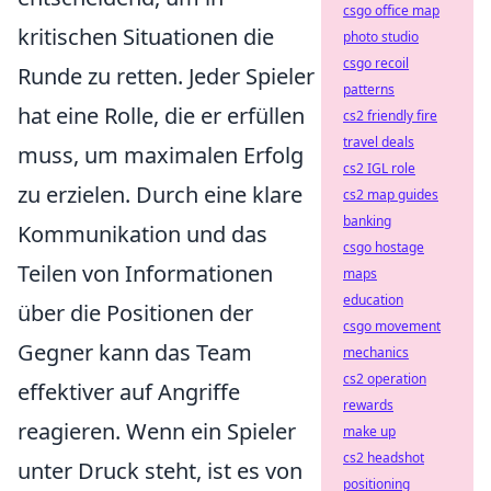
csgo office map
kritischen Situationen die
photo studio
csgo recoil
Runde zu retten. Jeder Spieler
patterns
hat eine Rolle, die er erfüllen
cs2 friendly fire
travel deals
muss, um maximalen Erfolg
cs2 IGL role
zu erzielen. Durch eine klare
cs2 map guides
banking
Kommunikation und das
csgo hostage
Teilen von Informationen
maps
education
über die Positionen der
csgo movement
Gegner kann das Team
mechanics
cs2 operation
effektiver auf Angriffe
rewards
reagieren. Wenn ein Spieler
make up
cs2 headshot
unter Druck steht, ist es von
positioning