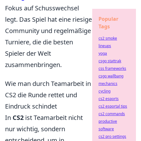
Fokus auf Schusswechsel
legt. Das Spiel hat eine riesige
Popular
Tags
Community und regelmäßige
cs2 smoke
Turniere, die die besten
lineups
Spieler der Welt
yoga
csgo stattrak
zusammenbringen.
css frameworks
csgo wallbang
Wie man durch Teamarbeit in
mechanics
cycling
CS2 die Runde rettet und
cs2 esports
Eindruck schindet
cs2 esportal tips
cs2 commands
In
CS2
ist Teamarbeit nicht
productive
nur wichtig, sondern
software
cs2 pro settings
entscheidend, um in