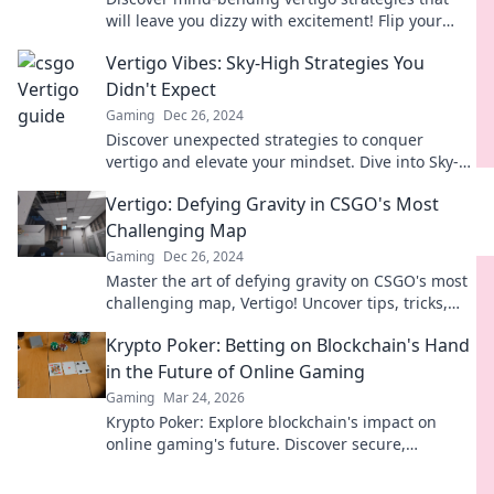
will leave you dizzy with excitement! Flip your
perspective and elevate your experience today!
Vertigo Vibes: Sky-High Strategies You
Didn't Expect
Gaming
Dec 26, 2024
Discover unexpected strategies to conquer
vertigo and elevate your mindset. Dive into Sky-
High Vibes for a fresh perspective!
Vertigo: Defying Gravity in CSGO's Most
Challenging Map
Gaming
Dec 26, 2024
Master the art of defying gravity on CSGO's most
challenging map, Vertigo! Uncover tips, tricks,
and strategies for ultimate success!
Krypto Poker: Betting on Blockchain's Hand
in the Future of Online Gaming
Gaming
Mar 24, 2026
Krypto Poker: Explore blockchain's impact on
online gaming's future. Discover secure,
transparent, and innovative poker. Bet on the
revolution!