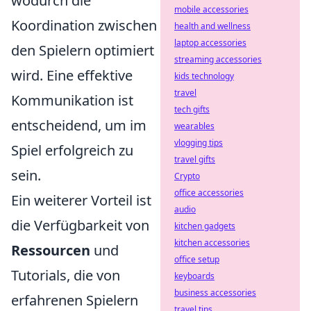
wodurch die
mobile accessories
Koordination zwischen
health and wellness
laptop accessories
den Spielern optimiert
streaming accessories
wird. Eine effektive
kids technology
travel
Kommunikation ist
tech gifts
entscheidend, um im
wearables
vlogging tips
Spiel erfolgreich zu
travel gifts
sein.
Crypto
office accessories
Ein weiterer Vorteil ist
audio
die Verfügbarkeit von
kitchen gadgets
kitchen accessories
Ressourcen
und
office setup
Tutorials, die von
keyboards
business accessories
erfahrenen Spielern
travel tips