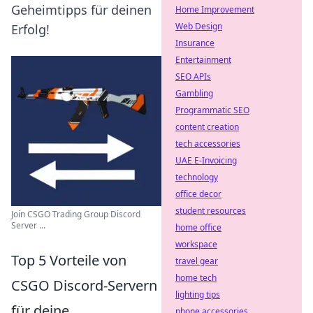
Geheimtipps für deinen
Home Improvement
Web Design
Erfolg!
Insurance
Entertainment
SEO APIs
Gambling
Programmatic SEO
content creation
tech accessories
UAE E-Invoicing
technology
office decor
student resources
Join CSGO Trading Group Discord
Server ...
home office
workspace
Top 5 Vorteile von
travel gear
home tech
CSGO Discord-Servern
lighting tips
für deine
phone accessories