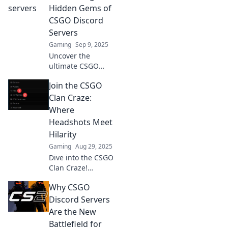
Hidden Gems of
CSGO Discord
Servers
Gaming
Sep 9, 2025
Uncover the
ultimate CSGO
Discord servers!
Join the CSGO
Join the battle for
exclusive tips,
Clan Craze:
strategies, and
Where
hidden gems that
Headshots Meet
elevate your
Hilarity
gameplay.
Gaming
Aug 29, 2025
Dive into the CSGO
Clan Craze!
Discover epic
Why CSGO
headshots, laugh-
out-loud moments,
Discord Servers
and join our
Are the New
awesome
Battlefield for