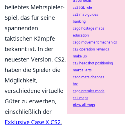
travel deals
beliebtes Mehrspieler-
cs2 IGL role
cs2 map guides
Spiel, das für seine
banking
spannenden
csgo hostage maps
education
taktischen Kämpfe
csgo movement mechanics
bekannt ist. In der
cs2 operation rewards
make up
neuesten Version, CS2,
cs2 headshot positioning
haben die Spieler die
martial arts
csgo meta changes
Möglichkeit,
btc
verschiedene virtuelle
csgo premier mode
cs2 maps
Güter zu erwerben,
View all tags
einschließlich der
Exklusive Case X CS2
,