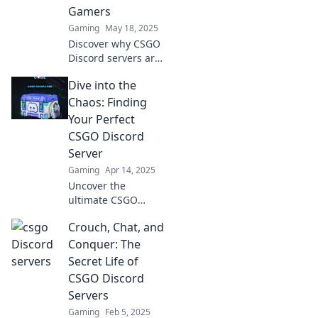
community today!
Gamers
Gaming
May 18, 2025
Discover why CSGO
Discord servers are
the ultimate
Dive into the
battleground for
gamers. Join the
Chaos: Finding
revolution and level
Your Perfect
up your gaming
CSGO Discord
experience now!
Server
Gaming
Apr 14, 2025
Uncover the
ultimate CSGO
Discord server! Join
Crouch, Chat, and
the chaos and
connect with
Conquer: The
gamers who share
Secret Life of
your passion. Your
CSGO Discord
perfect community
Servers
awaits!
Gaming
Feb 5, 2025