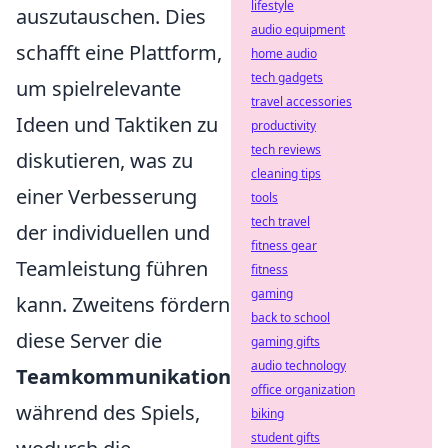
lifestyle
auszutauschen. Dies
audio equipment
schafft eine Plattform,
home audio
tech gadgets
um spielrelevante
travel accessories
Ideen und Taktiken zu
productivity
tech reviews
diskutieren, was zu
cleaning tips
einer Verbesserung
tools
tech travel
der individuellen und
fitness gear
Teamleistung führen
fitness
gaming
kann. Zweitens fördern
back to school
diese Server die
gaming gifts
audio technology
Teamkommunikation
office organization
während des Spiels,
biking
student gifts