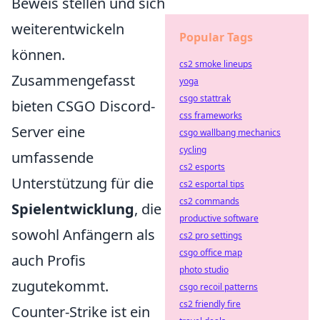
Beweis stellen und sich
weiterentwickeln
Popular Tags
können.
cs2 smoke lineups
Zusammengefasst
yoga
csgo stattrak
bieten CSGO Discord-
css frameworks
Server eine
csgo wallbang mechanics
cycling
umfassende
cs2 esports
Unterstützung für die
cs2 esportal tips
cs2 commands
Spielentwicklung
, die
productive software
sowohl Anfängern als
cs2 pro settings
csgo office map
auch Profis
photo studio
zugutekommt.
csgo recoil patterns
cs2 friendly fire
Counter-Strike ist ein