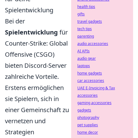
health tips
Spielentwicklung
gifts
Bei der
travel gadgets
tech tips
Spielentwicklung
für
parenting
Counter-Strike: Global
audio accessories
AI APIs
Offensive (CSGO)
audio gear
bieten Discord-Server
laptops
home gadgets
zahlreiche Vorteile.
car accessories
Erstens ermöglichen
UAE E-Invoicing & Tax
accessories
sie Spielern, sich in
gaming accessories
einer Gemeinschaft zu
gadgets
photography
vernetzen und
pet supplies
Strategien
home decor