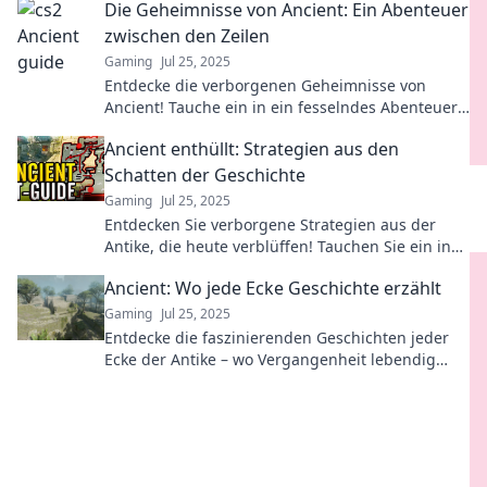
Die Geheimnisse von Ancient: Ein Abenteuer
treffen!
zwischen den Zeilen
Gaming
Jul 25, 2025
Entdecke die verborgenen Geheimnisse von
Ancient! Tauche ein in ein fesselndes Abenteuer
zwischen den Zeilen und enthülle das
Ancient enthüllt: Strategien aus den
Unbekannte!
Schatten der Geschichte
Gaming
Jul 25, 2025
Entdecken Sie verborgene Strategien aus der
Antike, die heute verblüffen! Tauchen Sie ein in
die Geheimnisse der Geschichte und ihre Lehren.
Ancient: Wo jede Ecke Geschichte erzählt
Gaming
Jul 25, 2025
Entdecke die faszinierenden Geschichten jeder
Ecke der Antike – wo Vergangenheit lebendig
wird und Geheimnisse auf dich warten!